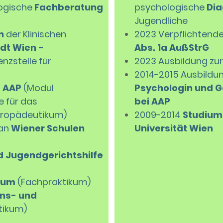
logische
Fachberatung
psychologische
Dia
Jugendliche
n
der Klinischen
2023 Verpflichtend
dt Wien -
Abs. 1a AußStrG
zstelle für
2023 Ausbildung zu
2014-2015
Ausbildu
i
AAP
(Modul
Psychologin und 
 für das
bei AAP
Propädeutikum)
2009-2014
Studium 
an
Wiener Schulen
Universität Wien
d Jugendgerichtshilfe
aum
(Fachpraktikum)
ins- und
tikum)