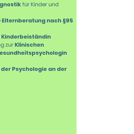
gnostik
für Kinder und
e
Elternberatung nach §95
r
Kinderbeiständin
ng zur
Klinischen
Gesundheitspsychologin
der Psychologie an der