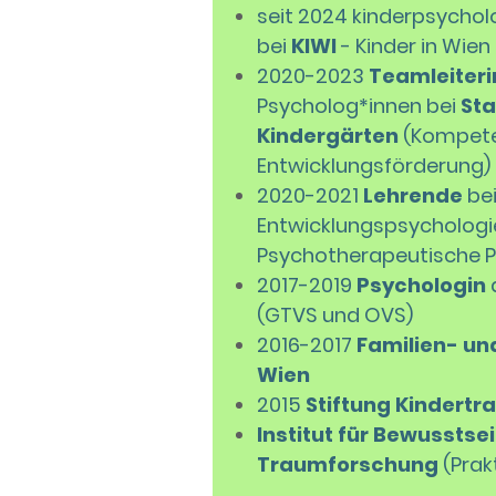
seit 2024 kinderpsycho
bei
KIWI
- Kinder in Wien
2020-2023
Teamleiteri
Psycholog*innen bei
Sta
Kindergärten
(Kompeten
Entwicklungsförderung)
2020-2021
Lehrende
be
Entwicklungspsychologie
Psychotherapeutische 
2017-2019
Psychologin
(GTVS und OVS)
2016-2017
Familien- un
Wien
2015
Stiftung Kindertr
Institut für Bewusstse
Traumforschung
(Prak